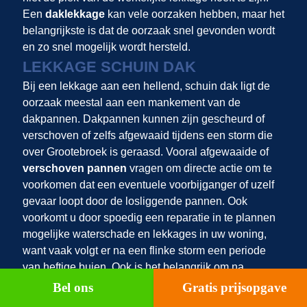
Een
daklekkage
kan vele oorzaken hebben, maar het
belangrijkste is dat de oorzaak snel gevonden wordt
en zo snel mogelijk wordt hersteld.
LEKKAGE SCHUIN DAK
Bij een lekkage aan een hellend, schuin dak ligt de
oorzaak meestal aan een mankement van de
dakpannen. Dakpannen kunnen zijn gescheurd of
verschoven of zelfs afgewaaid tijdens een storm die
over Grootebroek is geraasd. Vooral afgewaaide of
verschoven pannen
vragen om directe actie om te
voorkomen dat een eventuele voorbijganger of uzelf
gevaar loopt door de losliggende pannen. Ook
voorkomt u door spoedig een reparatie in te plannen
mogelijke waterschade en lekkages in uw woning,
want vaak volgt er na een flinke storm een periode
van heftige buien. Ook is het belangrijk om na
stormschade aan de dakpannen de rest van het dak
Bel ons
Gratis prijsopgave
ook te laten inspecteren door een dakspecialist. Het is